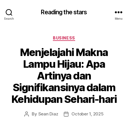
Reading the stars
Search
Menu
Categories
BUSINESS
Menjelajahi Makna
Lampu Hijau: Apa
Artinya dan
Signifikansinya dalam
Kehidupan Sehari-hari
By
Sean Diaz
October 1, 2025
Post
Post
author
date