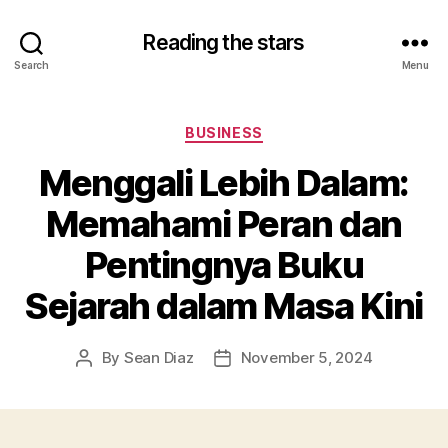
Reading the stars
Search
Menu
Categories
BUSINESS
Menggali Lebih Dalam:
Memahami Peran dan
Pentingnya Buku
Sejarah dalam Masa Kini
By
Sean Diaz
November 5, 2024
Post
Post
author
date