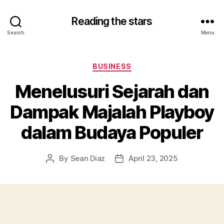
Reading the stars
Search
Menu
Categories
BUSINESS
Menelusuri Sejarah dan
Dampak Majalah Playboy
dalam Budaya Populer
By
Sean Diaz
April 23, 2025
Post
Post
author
date