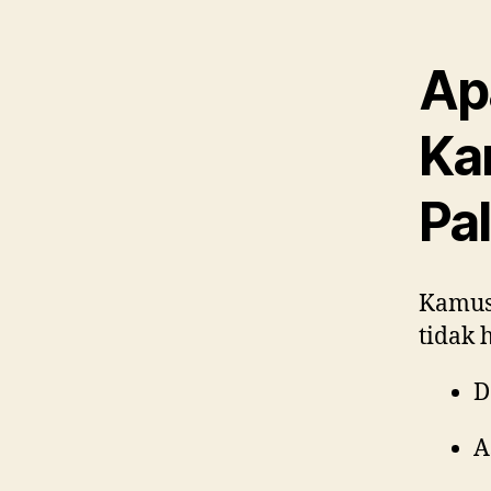
Ap
Ka
Pa
Kamus 
tidak 
D
A