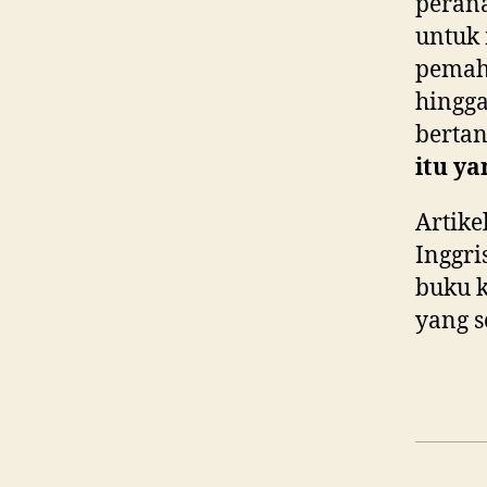
perana
untuk 
pemaha
hingga
berta
itu y
Artike
Inggri
buku k
yang 