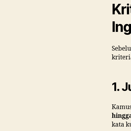
Kr
In
Sebel
kriter
1. 
Kamus
hingg
kata k