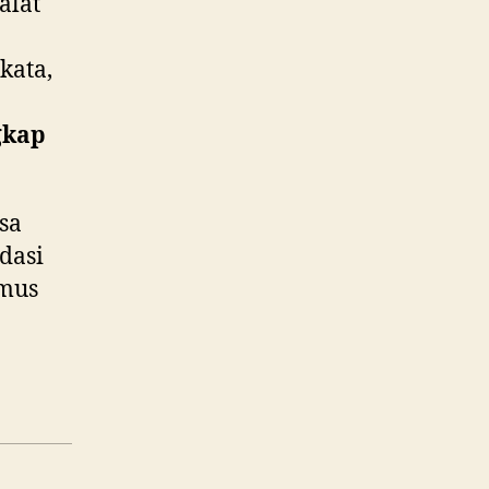
alat
kata,
gkap
sa
dasi
amus