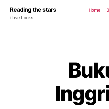
Reading the stars
Home
B
i love books
Buk
Inggr