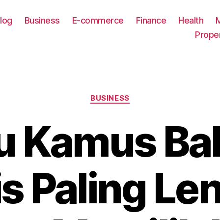
log
Business
E-commerce
Finance
Health
Prope
Categories
BUSINESS
u Kamus Ba
is Paling Le