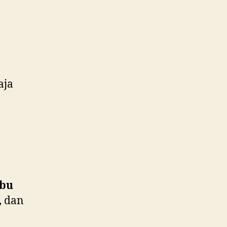
aja
ibu
, dan