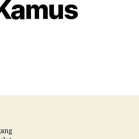
 Kamus
gang