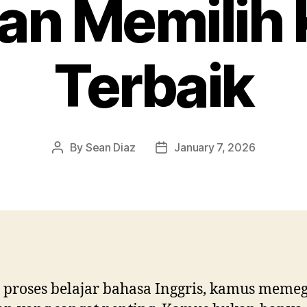
an Memilih
Terbaik
By
Sean Diaz
January 7, 2026
Post
Post
author
date
proses belajar bahasa Inggris, kamus meme