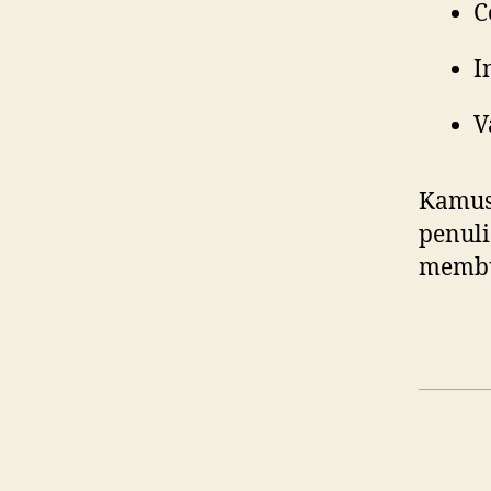
C
I
V
Kamus 
penuli
membu