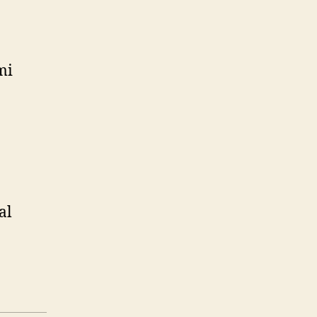
mi
al